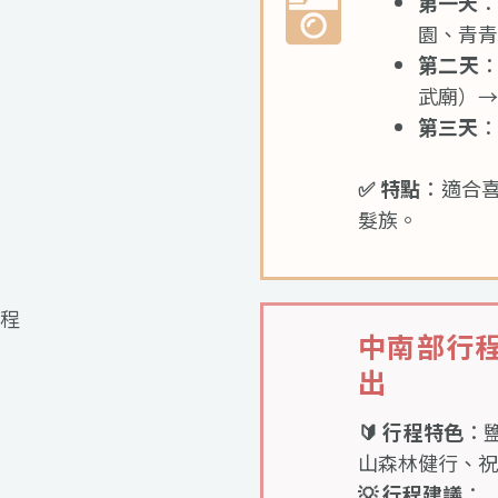
第一天
：
園、青青
第二天
武廟）→
第三天
：
✅ 特點
：適合
髮族。
中南部行程
出
🔰 行程特色
：
山森林健行、祝
💡 行程建議
：