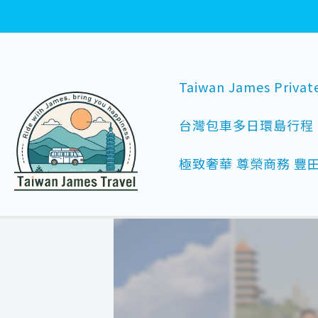
跳
Post
至
navigation
主
要
Taiwan James Privat
內
容
台灣包車多日環島行程
極致奢華 尊榮商務 豐田 A
全台包車玩透透