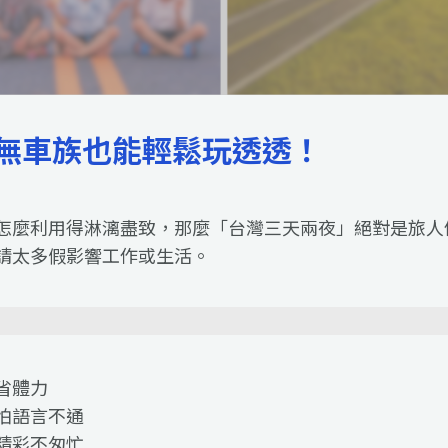
無車族也能輕鬆玩透透！
怎麼利用得淋漓盡致，那麼「台灣三天兩夜」絕對是旅人
請太多假影響工作或生活。
省體力
怕語言不通
精彩不匆忙