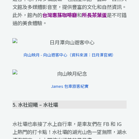
文館及多媒體影音室，提供豐富的文化和自然資訊。
此外，館內的
台灣惠蓀咖啡廳
和
所長茶葉蛋
是不可錯
過的美食體驗。
向山映月 - 向山遊客中心（資料來源：日月潭官網）
James 包車旅客紀實
5. 水社迎曦 – 水社壩
水社壩也串接了水上自行車，是車友們在 FB 和 IG
上熱門的打卡點！水社壩的湖光山色一望無際，湖水