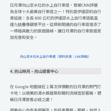
日月潭向山至水社的水上自行車道，曾被CNN評選
為全球十大最美自行車道之一！特別是伊達邵的自行
車設施：全長 600 公尺的伊達邵水上自行車道能直
達九蛙疊像觀景平台。這條新開通的自行車道增添了
一條極具魅力的旅遊路線，讓日月潭的自行車旅遊更
加完善和安全。
向山至水社水上自行車道（資料來源：LINE熱點）
4. 向山映月 – 向山遊客中心
在 Google 地圖接近 2 萬次評價數的日月潭的熱門打
卡地！以絕美的清水模建築和簡約流線造型著稱，號
稱日月潭旅客必經之處！
遊客中心內有多個展區，包括產業館、藝廊、自然人