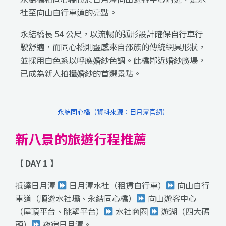
社至向山自行車道的亮點。
永結橋長 54 公尺，以流暢的弧形設計確保自行車行
駛舒適，而同心橋則靈感來自邵族的傳統網具形狀，
並採用白色系以呼應婚紗色調。此橋鄰近婚紗廣場，
已成為新人拍攝婚紗的首選景點。
永結同心橋（資料來源：日月潭官網）
新八景的旅遊行程推薦
【 DAY 1 】
抵達日月潭
日月潭水社（租賃自行車）
向山自行
車道（順遊水社壩、永結同心橋）
向山遊客中心
（屋頂平台、眺望平台）
水社商圈
遊湖（四大碼
頭）
夜宿日月潭。