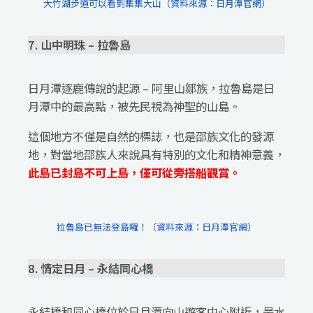
大竹湖步道可以看到集集大山（資料來源：日月潭官網）
7. 山中明珠 – 拉魯島
日月潭逐鹿傳說的起源 – 阿里山鄒族，拉魯島是日
月潭中的最高點，被先民視為神聖的山島。
這個地方不僅是自然的標誌，也是邵族文化的發源
地，對當地邵族人來說具有特別的文化和精神意義，
此島已封島不可上島，僅可從旁搭船觀賞。
拉魯島已無法登島囉！（資料來源：日月潭官網）
8. 情定日月 – 永結同心橋
永結橋和同心橋位於日月潭向山遊客中心附近，是水