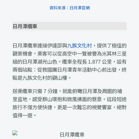
資料來源：日月潭官網
日月潭纜車
日月潭纜車連接伊達邵與
九族文化村
，提供了極佳的
觀景機會，乘客可以從高空中一覽被譽為米其林三星
級的日月潭湖光山色。纜車全程長 1.877 公里，設有
兩個站點：從救國團日月潭青年活動中心前出發，終
點是九族文化村的觀山樓。
搭乘纜車只需 7 分鐘，就能俯瞰日月潭及周圍的埔
里盆地，感受群山環抱和微風拂面的愜意。這段短途
旅行不僅方便快捷，更是一次難忘的視覺饗宴，絕對
值得一遊。