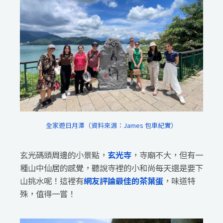
全家遊日月潭（資料來源：James 包車紀實）
玄光碼頭周邊的小景點，
玄光寺
，寺廟不大，但有一
種山中仙居的感覺，聽說寺裡的小和尚每天還是要下
山挑水呢！這裡有
網友評論最佳的茶葉蛋
，味道特
殊，值得一嘗！