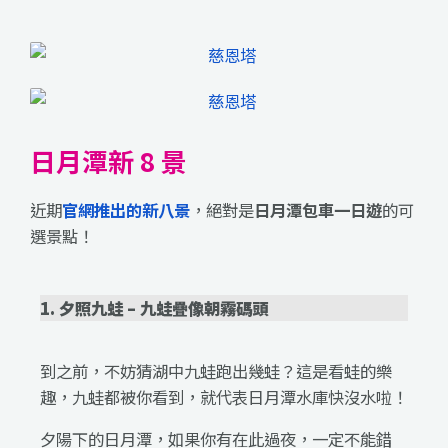
日月潭新 8 景
近期
官網推出的新八景
，絕對是
日月潭包車一日遊
的可
選景點！
1. 夕照九蛙 – 九蛙疊像朝霧碼頭
到之前，不妨猜湖中九蛙跑出幾蛙？這是看蛙的樂
趣，九蛙都被你看到，就代表日月潭水庫快沒水啦！
夕陽下的日月潭，如果你有在此過夜，一定不能錯