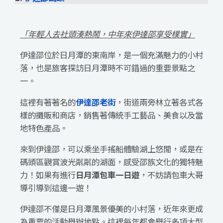
「年輕人去社頭湊熱鬧，中年來伊達邵享受樸實」
伊達邵位於日月潭的東南岸，是一個充滿魅力的小村
落，也是旅客探訪日月潭時不可錯過的重要景點之
一。
這裡有著著名的
伊達邵老街
，街道兩旁林立著各式各
樣的攤販和商店，銷售著傳統手工藝品、美食以及當
地特色產品。
來到伊達邵，可以乘坐手搖船體驗湖上悠閒，或是在
碼頭區觀賞波光粼粼的湖面，感受邵族文化的獨特魅
力！如果有進行
日月潭包車一日遊
，不妨請包車大哥
導引導到這邊一遊！
伊達邵不僅是日月潭風景優美的小村落，近年來更成
為重要的活動舉辦地點。這裡每年都會舉行多項大型