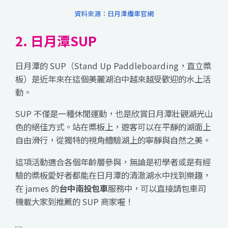
資料來源：日月潭纜車官網
2. 日月潭SUP
日月潭的 SUP（Stand Up Paddleboarding，直立槳
板）是近年來在這個美麗湖泊中越來越受歡迎的水上活
動。
SUP 不僅是一種休閒運動，也是欣賞日月潭壯觀湖光山
色的絕佳方式。站在槳板上，遊客可以在平靜的湖面上
自由滑行，從獨特的視角體驗湖上的寧靜與自然之美。
這項活動適合各個年齡層參與，無論是初學者或是有經
驗的槳板愛好者都能在日月潭的清澈湖水中找到樂趣，
在 james 的
台中南投包車
服務中，可以直接請包車司
機載大家到推薦的 SUP 商家喔！