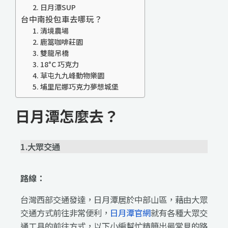
2. 日月潭SUP
台中南投包車去哪玩？
1. 清境農場
2. 鹿篙咖啡莊園
3. 雙龍吊橋
3. 18°C 巧克力
4. 草屯九九峰動物樂園
5. 埔里尼娜巧克力夢想城堡
日月潭怎麼去？
1.大眾交通
路線：
台灣西部交通發達，日月潭居於中部山區，藉由大眾
交通方式前往非常便利，
日月潭官網
就有各種大眾交
通工具的前往方式，以下小編幫忙精簡出最常見的路