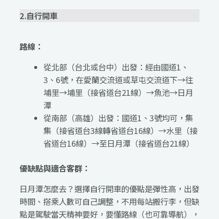
2.自行開車
路線：
從北部（台北或台中）出發：經由國道1、
3、6號，在愛蘭交流道或
草屯交流道下
→往
埔里→埔里（接省道台21線）→魚池→日月
潭
從南部（高雄）出發：國道1、3號均可，集
集（接省道台3線轉省道台16線）→水里（接
省道台16線）→至日月潭（接省道台21線）
優缺點與適合客群：
日月潭怎麼去？選擇自行開車的優點是彈性高，出發
時間、搭乘人數可自己調整，不用每站搬行李，但缺
點是駕駛當天精神要好，要懂路線（也可靠導航），