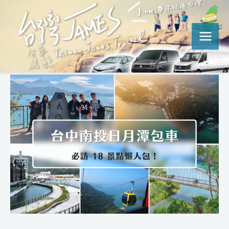
跳
Post
MAI
至
navigation
MEN
主
要
內
容