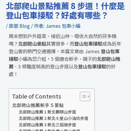
北部爬山景點推薦 8 步道！什麼是
登山包車接駁？好處有哪些？
/
旅遊 Blog
/ 作者:
James 包車小編
周末想到戶外踏青、接近山林、吸收大自然的芬多精
嗎？
北部爬山景點
其實很多，而
登山包車接駁
成為近年
登山客的熱門交通選擇，本篇文章由 James
登山包車
接駁
小編為您介紹，5 個適合新手、親子的
北部爬山推
薦
、3 條難度稍高的登山步道以及
登山包車接駁
的好
處！
Table of Contents
北部爬山推薦新手 5 景點
北部爬山推薦 1 新北獅頭山步道
北部爬山推薦 2 新北七星山小油坑步道
北部爬山推薦 3 新北三貂嶺步道