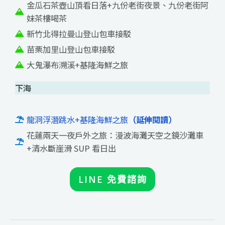
金瓜石茶壺山頂看日落+九份老街夜景、九份老街阿
妹茶樓喝茶
新竹北得拉曼山登山包車接駁
苗栗加里山登山包車接駁
大鬼瀑布溯溪+基隆海鮮之旅
下海
龍洞浮潛跳水+基隆海鮮之旅
（延伸閱讀）
花蓮兩天一夜戶外之旅：漫波海灘天空之鏡沙灘車
+清水斷崖滑 SUP 看日出
LINE 免費諮詢