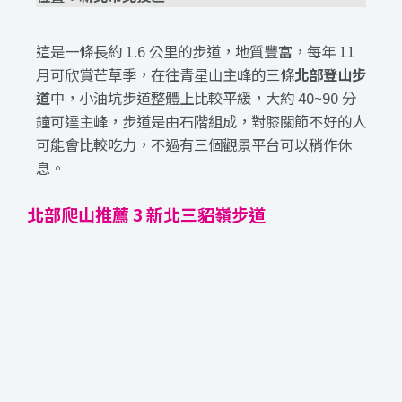
這是一條長約 1.6 公里的步道，地質豐富，每年 11
月可欣賞芒草季，在往青星山主峰的三條
北部登山步
道
中，小油坑步道整體上比較平緩，大約 40~90 分
鐘可達主峰，步道是由石階組成，對膝關節不好的人
可能會比較吃力，不過有三個觀景平台可以稍作休
息。
北部爬山推薦 3 新北三貂嶺步道