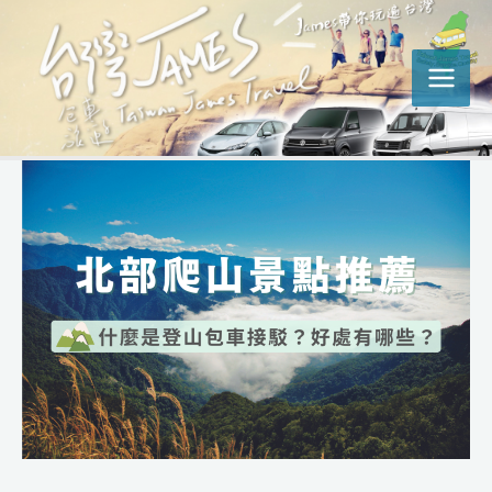
跳
Post
MAI
至
navigation
MEN
主
要
內
容