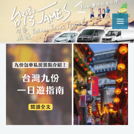
跳
Post
MAI
至
navigation
MEN
主
要
內
容