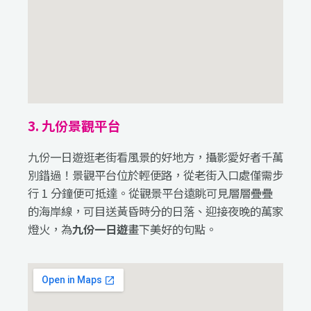
3. 九份景觀平台
九份一日遊逛老街看風景的好地方，攝影愛好者千萬
別錯過！景觀平台位於輕便路，從老街入口處僅需步
行 1 分鐘便可抵達。從觀景平台遠眺可見層層疊疊
的海岸線，可目送黃昏時分的日落、迎接夜晚的萬家
燈火，為
九份一日遊
畫下美好的句點。