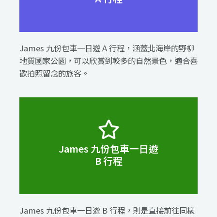
James 九份包車一日遊 A 行程，涵蓋北海岸的野柳
地質國家公園，可以欣賞到較多的自然景色，適合喜
歡拍照留念的旅客。
陰陽海 → 黃金瀑布 → 九份老街 → 十分瀑布 → 十
James 九份包車一日遊
分天燈祈福 → 基隆夜市
B 行程
James 九份包車一日遊 B 行程，則是直接前往同樣