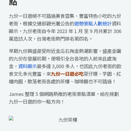
點
九份一日遊絕不可錯過美食雲集、豐富特色小吃的九份
老街，根據交通部觀光署公告的
遊憩景點人數統計
資料
顯示，九份老街自今年 2023 年 1 月 至 9 月共累計 306
萬造訪人次，台灣老街熱門排名第四名。
早期九份興盛是受附近金瓜石掏金熱潮影響，盛產金礦
的九份在發展初期，便吸引全台各地的人前來此處淘
金，
資料顯示
最多達 3,000 多人，也因此九份老街的飲
食文化多元豐富，來
九份一日遊必吃
草仔粿、芋園、紅
糟肉圓，散落老街各處的茶樓、咖啡廳也不可錯過！
James 整理 5 個網路熱推的老街景點清單，給在規劃
九份一日遊的你一點方向！