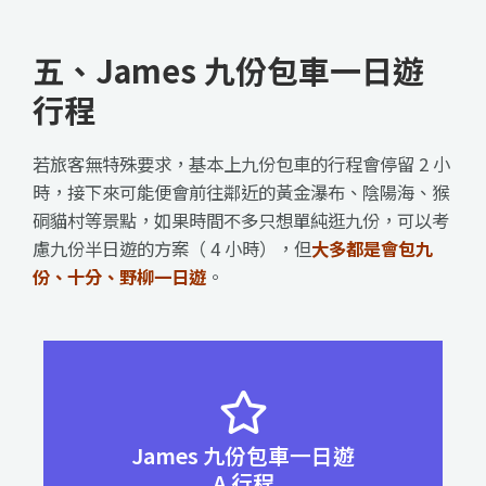
五、James 九份包車一日遊
行程
若旅客無特殊要求，基本上九份包車的行程會停留 2 小
時，接下來可能便會前往鄰近的黃金瀑布、陰陽海、猴
硐貓村等景點，如果時間不多只想單純逛九份，可以考
慮九份半日遊的方案（ 4 小時），但
大多都是會包九
份、十分、野柳一日遊
。
野柳地質公園(女王頭) → 十分瀑布 → 十分天燈祈
James 九份包車一日遊
福 → 陰陽海 → 黃金瀑布 → 九份老街
A 行程