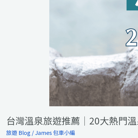
門
溫
泉
區
x
James
包
車
溫
泉
旅
遊
行
程
台灣溫泉旅遊推薦｜20大熱門溫泉區
旅遊 Blog
/
James 包車小編