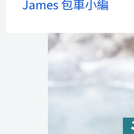
James 包車小編
台
灣
溫
泉
旅
遊
推
薦
｜
20
大
熱