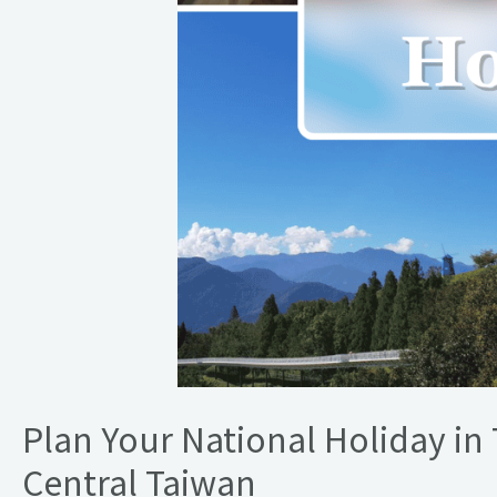
the
Best
of
Central
Taiwan
Plan Your National Holiday in 
Central Taiwan