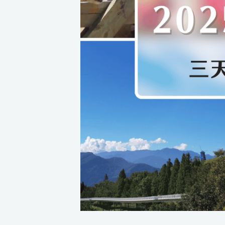
三
天
國
慶
連
假
旅
遊
南
投
景
點
推
薦