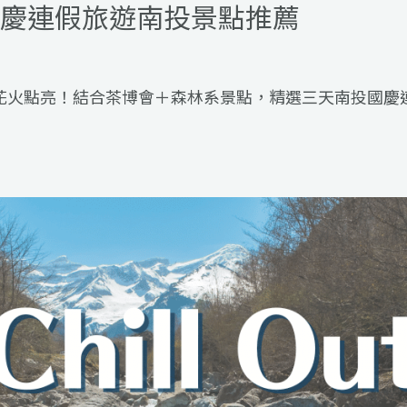
國慶連假旅遊南投景點推薦
璨花火點亮！結合茶博會＋森林系景點，精選三天南投國