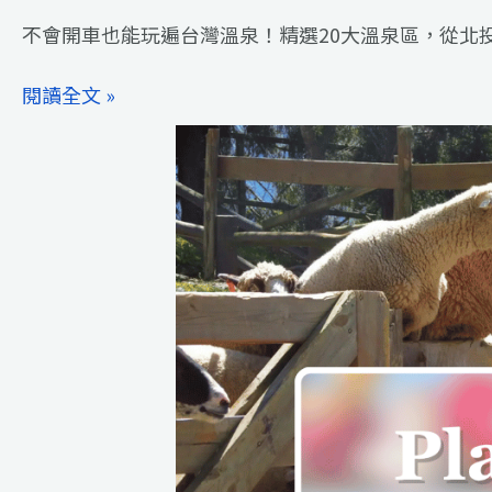
不會開車也能玩遍台灣溫泉！精選20大溫泉區，從北投
閱讀全文 »
Plan
Your
National
Holiday
in
Taiwan:
See
Fireworks
in
Nantou
&
Discover