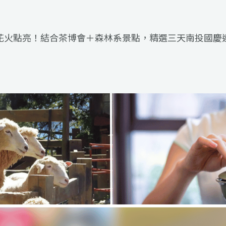
璨花火點亮！結合茶博會＋森林系景點，精選三天南投國