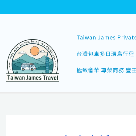
跳
文
至
章
主
分
要
頁
Taiwan James Privat
內
容
台灣包車多日環島行程
極致奢華 尊榮商務 豐田 A
全台包車玩透透