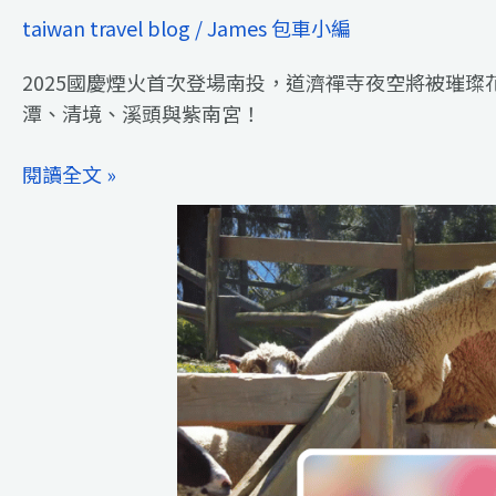
taiwan travel blog
/
James 包車小編
2025國慶煙火首次登場南投，道濟禪寺夜空將被璀
潭、清境、溪頭與紫南宮！
閱讀全文 »
2025
國
慶
煙
火
南
投
登
場！