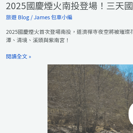
2025國慶煙火南投登場！三天
旅遊 Blog
/
James 包車小編
2025國慶煙火首次登場南投，道濟禪寺夜空將被璀
潭、清境、溪頭與紫南宮！
閱讀全文 »
Summer
Reset
in
Central
Taiwan:
Forests,
Waterfalls
&